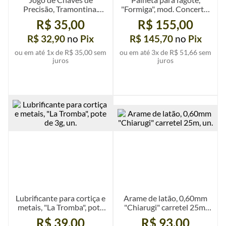
Precisão, Tramontina.
"Formiga", mod. Concerto.
Com 6 peças
unid.
R$ 35,00
R$ 155,00
R$ 32,90
no
Pix
R$ 145,70
no
Pix
ou em até
1
x de
R$ 35,00
sem
ou em até
3
x de
R$ 51,66
sem
juros
juros
Ver mais detalhes
Ver mais detalhes
Lubrificante para cortiça e
Arame de latão, 0,60mm
metais, "La Tromba", pote
"Chiarugi" carretel 25m,
de 3g, un.
un.
R$ 39,00
R$ 93,00