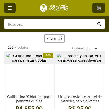
Filtrar
156
Produtos
Ordenar por
-
10%
Guilhotina "Chiarugi" para
Linha de nylon, carretel de
palhetas duplas
madeira, cores diversas
R$ 855,00
R$ 25,00