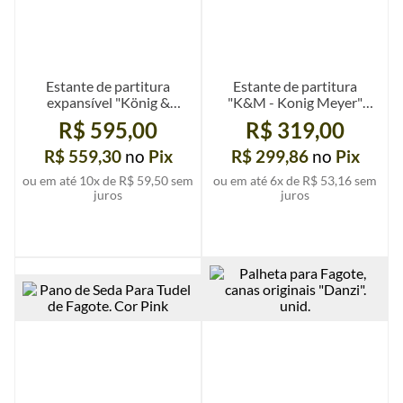
Estante de partitura
Estante de partitura
expansível "König &
"K&M - Konig Meyer"
Meyer", cor preta, un.
Retrátil - Niquelada
R$ 595,00
R$ 319,00
R$ 559,30
no
Pix
R$ 299,86
no
Pix
ou em até
10
x de
R$ 59,50
sem
ou em até
6
x de
R$ 53,16
sem
juros
juros
Ver mais detalhes
Ver mais detalhes