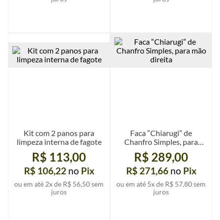
Ver mais detalhes
Ver mais detalhes
Kit com 2 panos para
Faca “Chiarugi” de
limpeza interna de fagote
Chanfro Simples, para
mão direita
R$ 113,00
R$ 289,00
R$ 106,22
no
Pix
R$ 271,66
no
Pix
ou em até
2
x de
R$ 56,50
sem
ou em até
5
x de
R$ 57,80
sem
juros
juros