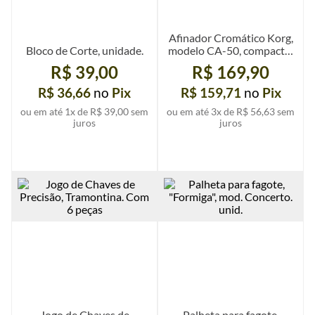
Afinador Cromático Korg,
Bloco de Corte, unidade.
modelo CA-50, compacto,
un.
R$ 39,00
R$ 169,90
R$ 36,66
no
Pix
R$ 159,71
no
Pix
ou em até
1
x de
R$ 39,00
sem
ou em até
3
x de
R$ 56,63
sem
juros
juros
Ver mais detalhes
Ver mais detalhes
Jogo de Chaves de
Palheta para fagote,