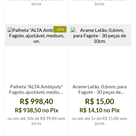
juros
juros
-
20%
Ver mais detalhes
Ver mais detalhes
Palheta "ALTA Ambipoly"
Arame Latão, 0,6mm, para
Fagote, ajustável, medium,
Fagote - 30 peças de
un.
10cm.
R$ 998,40
R$ 15,00
R$ 938,50
no
Pix
R$ 14,10
no
Pix
ou em até
10
x de
R$ 99,84
sem
ou em até
1
x de
R$ 15,00
sem
juros
juros