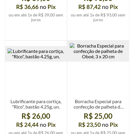
R$ 36,66
no
Pix
R$ 87,42
no
Pix
ou em até
1
x de
R$ 39,00
sem
ou em até
1
x de
R$ 93,00
sem
juros
juros
Ver mais detalhes
Ver mais detalhes
Lubrificante para cortiça,
Borracha Especial para
"Rico", bastão 4.25g, un.
confecção de palheta de
Oboé, 3 x 20 cm
R$ 26,00
R$ 25,00
R$ 24,44
no
Pix
R$ 23,50
no
Pix
ou em até
1
x de
R$ 26,00
sem
ou em até
1
x de
R$ 25,00
sem