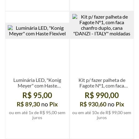
Ver mais detalhes
Ver mais detalhes
Luminária LED, "Konig
Kit p/ fazer palheta de
Meyer" com Haste
Fagote Nº1, com faca
Flexível
chanfro duplo, cana
R$ 95,00
R$ 990,00
"DANZI - ITALY"
moldadas
R$ 89,30
no
Pix
R$ 930,60
no
Pix
ou em até
1
x de
R$ 95,00
sem
ou em até
10
x de
R$ 99,00
sem
juros
juros