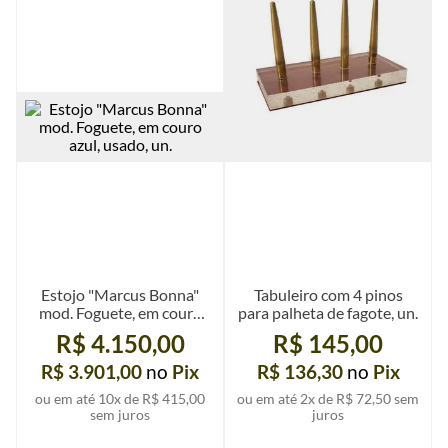
Estojo "Marcus Bonna"
Tabuleiro com 4 pinos
mod. Foguete, em couro
para palheta de fagote, un.
azul, usado, un.
R$ 4.150,00
R$ 145,00
R$ 3.901,00
no
Pix
R$ 136,30
no
Pix
ou em até
10
x de
R$ 415,00
ou em até
2
x de
R$ 72,50
sem
sem juros
juros