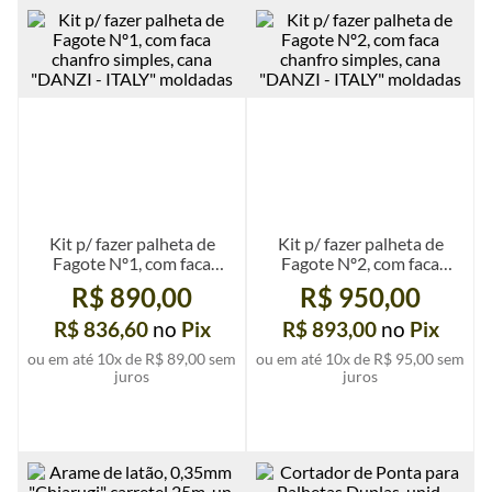
Ver mais detalhes
Ver mais detalhes
Kit p/ fazer palheta de
Kit p/ fazer palheta de
Fagote Nº1, com faca
Fagote Nº2, com faca
chanfro simples, cana
chanfro simples, cana
R$ 890,00
R$ 950,00
"DANZI - ITALY"
"DANZI - ITALY"
moldadas
moldadas
R$ 836,60
no
Pix
R$ 893,00
no
Pix
ou em até
10
x de
R$ 89,00
sem
ou em até
10
x de
R$ 95,00
sem
juros
juros
Ver mais detalhes
Ver mais detalhes