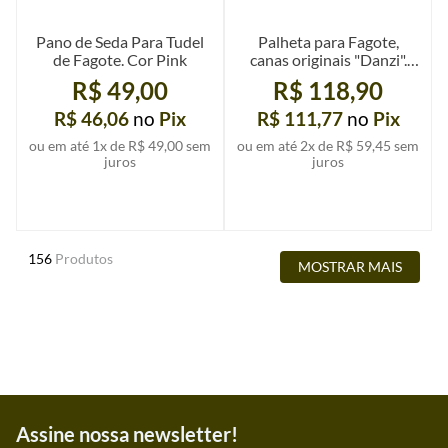
Pano de Seda Para Tudel
Palheta para Fagote,
de Fagote. Cor Pink
canas originais "Danzi".
unid.
R$ 49,00
R$ 118,90
R$ 46,06
no
Pix
R$ 111,77
no
Pix
ou em até
1
x de
R$ 49,00
sem
ou em até
2
x de
R$ 59,45
sem
juros
juros
Ver mais detalhes
Ver mais detalhes
156
Produtos
MOSTRAR MAIS
Assine nossa newsletter!