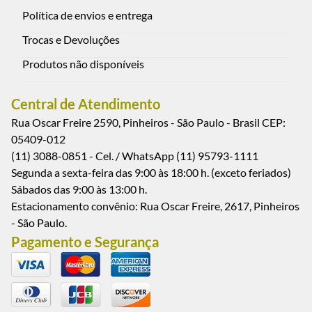
Protetor de Boquilha "Claude Lakey"
Clarinete, un.
R$ 29,00
R$ 27,26
no
Pix
ou em até
1
x de
R$ 29,00
sem juros
Ver mais detalhes
Assine nossa newsletter!