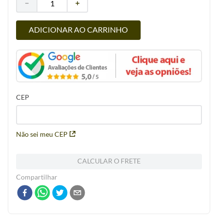
－
＋
ADICIONAR AO CARRINHO
CEP
Não sei meu CEP
CALCULAR O FRETE
Compartilhar