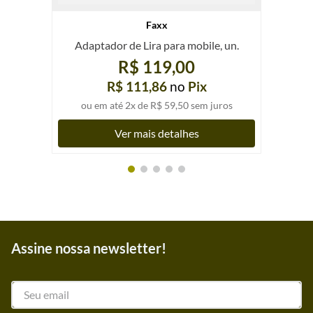
Faxx
Adaptador de Lira para mobile, un.
R$ 119,00
R$ 111,86
no
Pix
ou em até
2
x de
R$ 59,50
sem juros
Ver mais detalhes
Assine nossa newsletter!