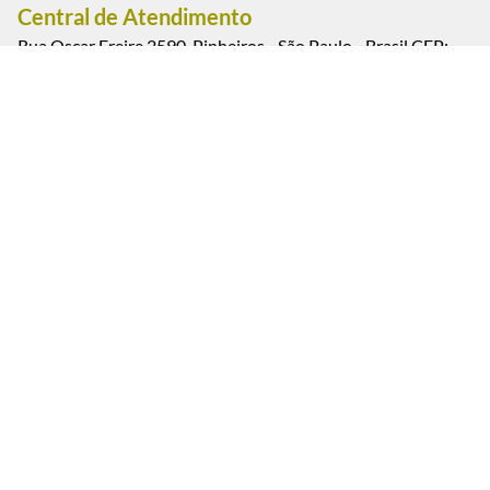
Central de Atendimento
Rua Oscar Freire 2590, Pinheiros - São Paulo - Brasil CEP:
05409-012
(11) 3088-0851 - Cel. / WhatsApp (11) 95793-1111
Segunda a sexta-feira das 9:00 às 18:00 h. (exceto feriados)
Sábados das 9:00 às 13:00 h.
Estacionamento convênio: Rua Oscar Freire, 2617, Pinheiros
- São Paulo.
Pagamento e Segurança