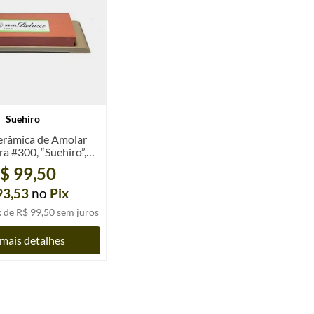
Suehiro
erâmica de Amolar
a #300, “Suehiro”,
unid.
$ 99,50
93,53
no
Pix
x de
R$ 99,50
sem juros
mais detalhes