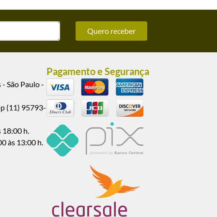
Quero receber
Pagamento e Segurança
 - São Paulo -
pp (11) 95793-
 18:00 h.
00 às 13:00 h.