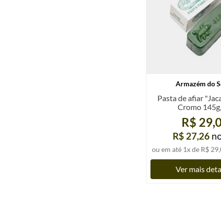
Armazém do S
Pasta de afiar "Jac
Cromo 145g,
R$ 29,
R$ 27,26
n
ou em até
1
x de
R$ 29,
Ver mais det