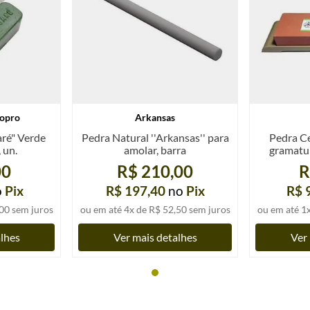
opro
Arkansas
aré" Verde
Pedra Natural ''Arkansas'' para
Pedra C
 un.
amolar, barra
gramatur
00
R$ 210,00
R
o
Pix
R$ 197,40
no
Pix
R$ 
00
sem juros
ou em até
4
x de
R$ 52,50
sem juros
ou em até
1
alhes
Ver mais detalhes
Ver 