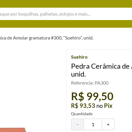
e por boquilhas, palhetas, estojos e mais...
ca de Amolar gramatura #300, “Suehiro”, unid.
Suehiro
Pedra Cerâmica de 
unid.
Referencia
:
PA300
R$ 99,50
R$ 93,53
no
Pix
Quantidade
－
＋