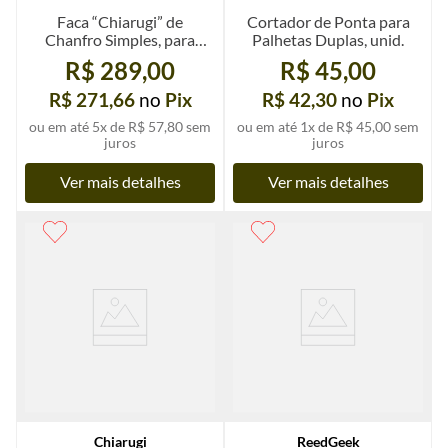
Faca “Chiarugi” de
Cortador de Ponta para
Chanfro Simples, para
Palhetas Duplas, unid.
mão direita
R$ 289,00
R$ 45,00
R$ 271,66
no
Pix
R$ 42,30
no
Pix
ou em até
5
x de
R$ 57,80
sem
ou em até
1
x de
R$ 45,00
sem
juros
juros
Ver mais detalhes
Ver mais detalhes
Chiarugi
ReedGeek