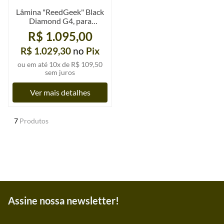
Lâmina "ReedGeek" Black
Diamond G4, para
raspagem de palhetas, un.
R$ 1.095,00
R$ 1.029,30
no
Pix
ou em até
10
x de
R$ 109,50
sem juros
Ver mais detalhes
7
Produtos
Assine nossa newsletter!