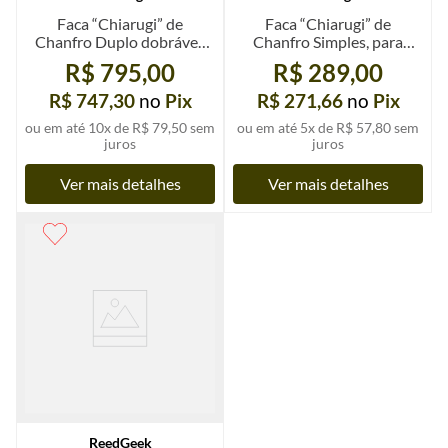
Faca “Chiarugi” de
Faca “Chiarugi” de
Chanfro Duplo dobrável,
Chanfro Simples, para
fio de navalha
mão esquerda
R$ 795,00
R$ 289,00
R$ 747,30
no
Pix
R$ 271,66
no
Pix
ou em até
10
x de
R$ 79,50
sem
ou em até
5
x de
R$ 57,80
sem
juros
juros
Ver mais detalhes
Ver mais detalhes
ReedGeek