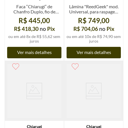
Faca “Chiarugi” de
Lâmina "ReedGeek" mod.
Chanfro Duplo, fio de
Universal, para raspagem
navalha
de palhetas, un.
R$ 445,00
R$ 749,00
R$ 418,30
no
Pix
R$ 704,06
no
Pix
ou em até
8
x de
R$ 55,62
sem
ou em até
10
x de
R$ 74,90
sem
juros
juros
Ver mais detalhes
Ver mais detalhes
Chiarugi
Chiarugi