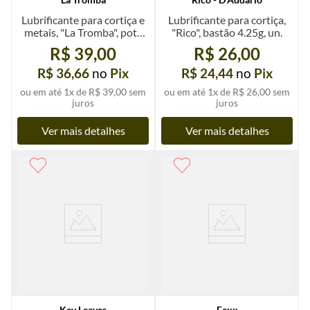
Lubrificante para cortiça e
Lubrificante para cortiça,
metais, "La Tromba", pote
"Rico", bastão 4.25g, un.
de 3g, un.
R$ 39,00
R$ 26,00
R$ 36,66
no
Pix
R$ 24,44
no
Pix
ou em até
1
x de
R$ 39,00
sem
ou em até
1
x de
R$ 26,00
sem
juros
juros
Ver mais detalhes
Ver mais detalhes
Key Leaves
Faxx