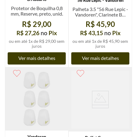
56 Rue Lepic - Vandoren
Protetor de Boquilha 0,8
Palheta 3.5 "56 Rue Lepic -
mm, Reserve, preto, unid.
Vandoren", Clarinete Bb,
un.
R$ 29,00
R$ 45,90
R$ 27,26
no
Pix
R$ 43,15
no
Pix
ou em até
1
x de
R$ 29,00
sem
ou em até
1
x de
R$ 45,90
sem
juros
juros
Ver mais detalhes
Ver mais detalhes
Vandoren