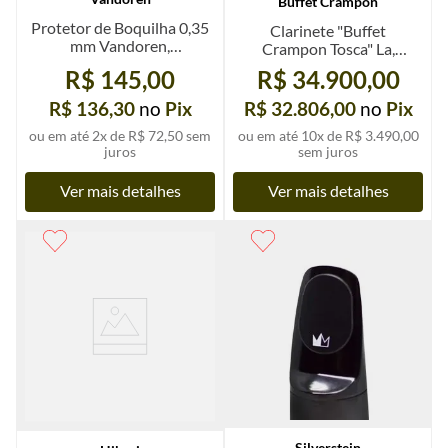
Buffet Crampon
Protetor de Boquilha 0,35
Clarinete "Buffet
mm Vandoren,
Crampon Tosca" La,
transparente, largo,
Hightech duplo seminovo
R$ 145,00
R$ 34.900,00
pacote com 6 un.
R$ 136,30
no
Pix
R$ 32.806,00
no
Pix
ou em até
2
x de
R$ 72,50
sem
ou em até
10
x de
R$ 3.490,00
juros
sem juros
Ver mais detalhes
Ver mais detalhes
Silverstein