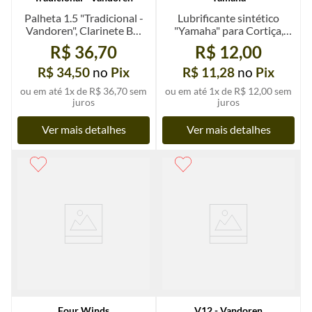
Palheta 1.5 "Tradicional -
Lubrificante sintético
Vandoren", Clarinete Bb,
"Yamaha" para Cortiça,
un.
pote de 2g, un.
R$ 36,70
R$ 12,00
R$ 34,50
no
Pix
R$ 11,28
no
Pix
ou em até
1
x de
R$ 36,70
sem
ou em até
1
x de
R$ 12,00
sem
juros
juros
Ver mais detalhes
Ver mais detalhes
Four Winds
V12 - Vandoren