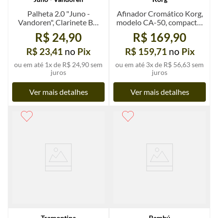
Palheta 2.0 "Juno -
Afinador Cromático Korg,
Vandoren", Clarinete Bb,
modelo CA-50, compacto,
un.
un.
R$ 24,90
R$ 169,90
R$ 23,41
no
Pix
R$ 159,71
no
Pix
ou em até
1
x de
R$ 24,90
sem
ou em até
3
x de
R$ 56,63
sem
juros
juros
Ver mais detalhes
Ver mais detalhes
Tramontina
Bambú