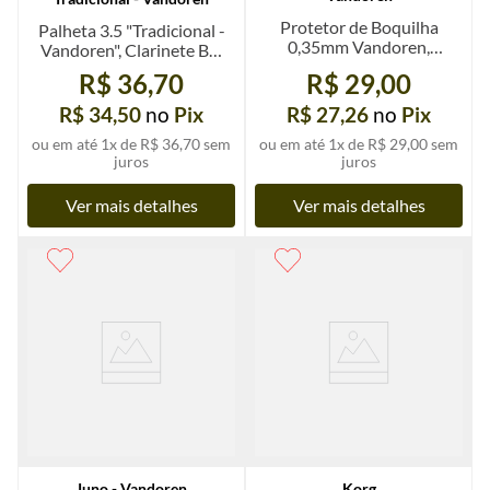
Protetor de Boquilha
Palheta 3.5 "Tradicional -
0,35mm Vandoren,
Vandoren", Clarinete Bb,
transparente, largo, un.
un.
R$ 36,70
R$ 29,00
R$ 34,50
no
Pix
R$ 27,26
no
Pix
ou em até
1
x de
R$ 36,70
sem
ou em até
1
x de
R$ 29,00
sem
juros
juros
Ver mais detalhes
Ver mais detalhes
Juno - Vandoren
Korg