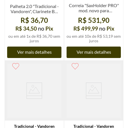
Correia "SaxHolder PRO"
Palheta 2.0 "Tradicional -
mod. novo para
Vandoren", Clarinete Bb,
Saxofones, Jazzlab u.
un.
R$ 36,70
R$ 531,90
R$ 34,50
no
Pix
R$ 499,99
no
Pix
ou em até
1
x de
R$ 36,70
sem
ou em até
10
x de
R$ 53,19
sem
juros
juros
Ver mais detalhes
Ver mais detalhes
Tradicional - Vandoren
Tradicional - Vandoren