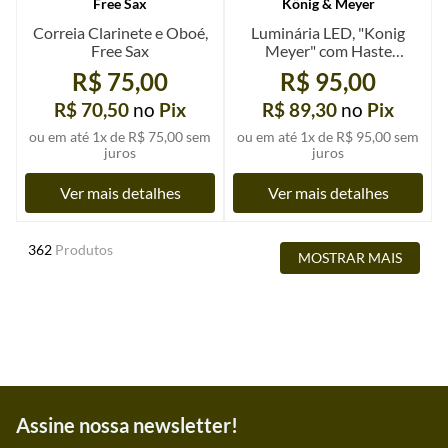
Free Sax
König & Meyer
Correia Clarinete e Oboé,
Luminária LED, "Konig
Free Sax
Meyer" com Haste
Flexível
R$ 75,00
R$ 95,00
R$ 70,50
no
Pix
R$ 89,30
no
Pix
ou em até
1
x de
R$ 75,00
sem
ou em até
1
x de
R$ 95,00
sem
juros
juros
Ver mais detalhes
Ver mais detalhes
362
Produtos
MOSTRAR MAIS
Assine nossa newsletter!