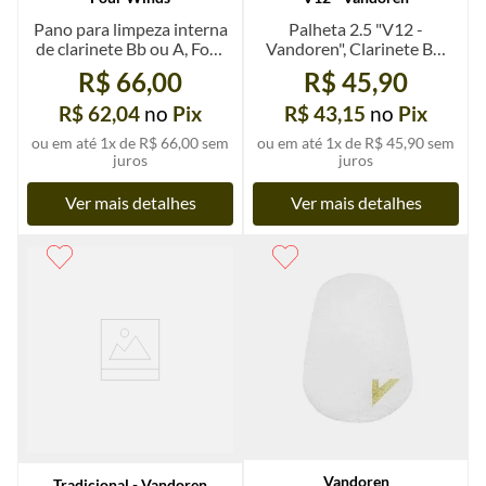
Pano para limpeza interna
Palheta 2.5 "V12 -
de clarinete Bb ou A, Four
Vandoren", Clarinete Bb,
Winds
un.
R$ 66,00
R$ 45,90
R$ 62,04
no
Pix
R$ 43,15
no
Pix
ou em até
1
x de
R$ 66,00
sem
ou em até
1
x de
R$ 45,90
sem
juros
juros
Ver mais detalhes
Ver mais detalhes
Vandoren
Tradicional - Vandoren