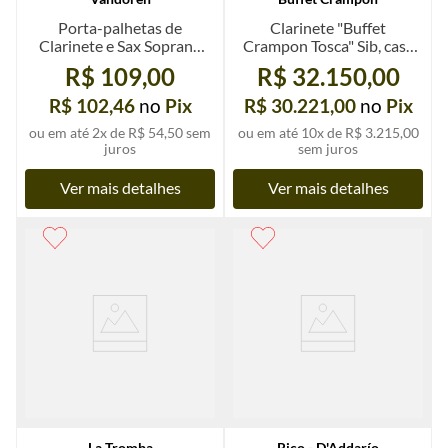
Porta-palhetas de
Clarinete "Buffet
Clarinete e Sax Soprano
Crampon Tosca" Sib, case
"Vandoren" Quadpack
Hightech seminovo
R$ 109,00
R$ 32.150,00
para 4 palhetas, un.
R$ 102,46
no
Pix
R$ 30.221,00
no
Pix
ou em até
2
x de
R$ 54,50
sem
ou em até
10
x de
R$ 3.215,00
juros
sem juros
Ver mais detalhes
Ver mais detalhes
La Tromba
Rico - D'Addarío