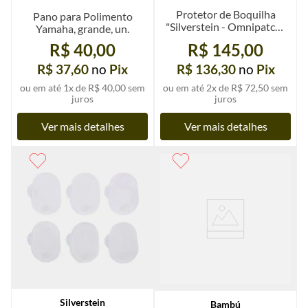
Protetor de Boquilha
Pano para Polimento
"Silverstein - Omnipatch",
Yamaha, grande, un.
0,35 ou 0,8mm, preto, kit 6
R$ 40,00
R$ 145,00
un.
R$ 37,60
no
Pix
R$ 136,30
no
Pix
ou em até
1
x de
R$ 40,00
sem
ou em até
2
x de
R$ 72,50
sem
juros
juros
Ver mais detalhes
Ver mais detalhes
Silverstein
Bambú