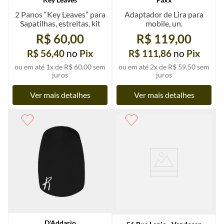
2 Panos “Key Leaves” para
Adaptador de Lira para
Sapatilhas, estreitas, kit
mobile, un.
R$ 60,00
R$ 119,00
R$ 56,40
no
Pix
R$ 111,86
no
Pix
ou em até
1
x de
R$ 60,00
sem
ou em até
2
x de
R$ 59,50
sem
juros
juros
Ver mais detalhes
Ver mais detalhes
D'Addario