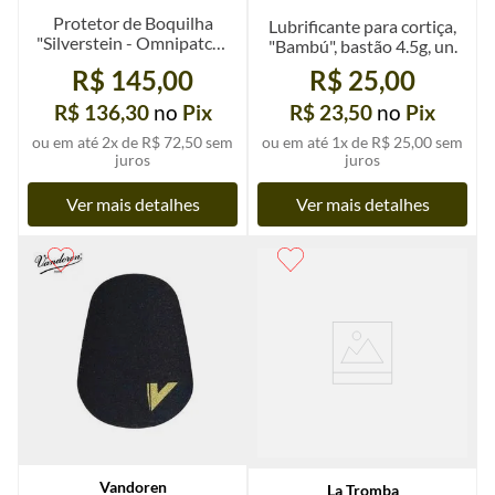
Protetor de Boquilha
Lubrificante para cortiça,
"Silverstein - Omnipatch",
"Bambú", bastão 4.5g, un.
0,35 ou 0,8mm,
R$ 145,00
R$ 25,00
transparente, kit 6 un.
R$ 136,30
no
Pix
R$ 23,50
no
Pix
ou em até
2
x de
R$ 72,50
sem
ou em até
1
x de
R$ 25,00
sem
juros
juros
Ver mais detalhes
Ver mais detalhes
Vandoren
La Tromba