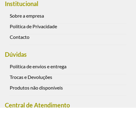
Institucional
Sobre a empresa
Politica de Privacidade
Contacto
Dúvidas
Política de envios e entrega
Trocas e Devoluções
Produtos não disponíveis
Central de Atendimento
Rua Oscar Freire 2590, Pinheiros - São Paulo - Brasil CEP:
05409-012
(11) 3088-0851 - Cel. / WhatsApp (11) 95793-1111
Segunda a sexta-feira das 9:00 às 18:00 h. (exceto feriados)