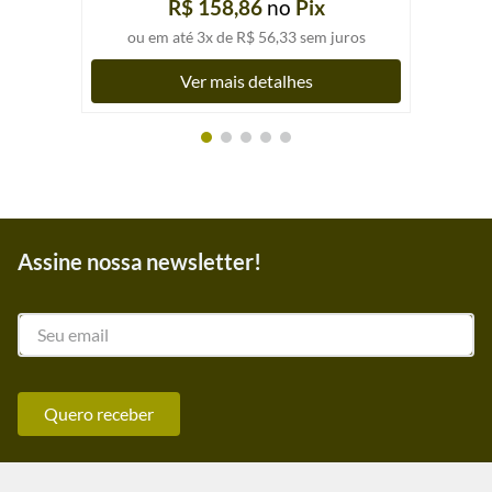
R$ 158,86
no
Pix
ou em até
3
x de
R$ 56,33
sem juros
Ver mais detalhes
Assine nossa newsletter!
Quero receber