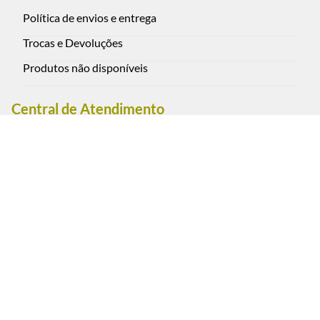
Política de envios e entrega
Trocas e Devoluções
Produtos não disponíveis
Central de Atendimento
Rua Oscar Freire 2590, Pinheiros - São Paulo - Brasil CEP:
05409-012
(11) 3088-0851 - Cel. / WhatsApp (11) 95793-1111
Segunda a sexta-feira das 9:00 às 18:00 h. (exceto feriados)
Sábados das 9:00 às 13:00 h.
Estacionamento convênio: Rua Oscar Freire, 2617, Pinheiros
- São Paulo.
Pagamento e Segurança