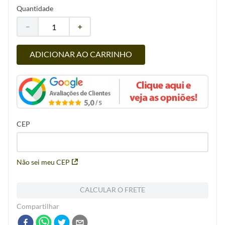
Quantidade
－
＋
ADICIONAR AO CARRINHO
CEP
Não sei meu CEP
CALCULAR O FRETE
Compartilhar