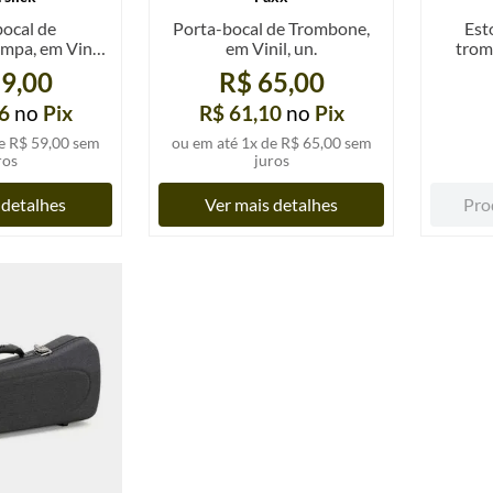
ocal de
Porta-bocal de Trombone,
Est
pa, em Vinil,
em Vinil, un.
trom
n.
Green 
9,00
R$ 65,00
6
no
Pix
R$ 61,10
no
Pix
e
R$ 59,00
sem
ou em até
1
x de
R$ 65,00
sem
ros
juros
 detalhes
Ver mais detalhes
Pro