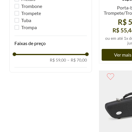
Trombone
Porta-b
Trompete/Trom
Trompete
u
Tuba
R$ 5
Trompa
R$ 55,4
ou em até
1
x d
Faixas de preço
ju
Ver mais
R$ 59,00
–
R$ 70,00