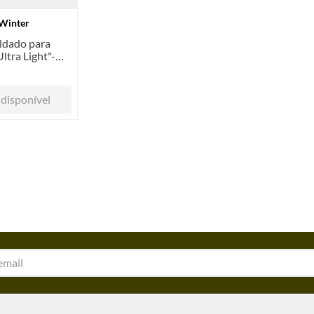
Winter
ldado para
ltra Light"-
Jakob Winter,
Cinza
disponível