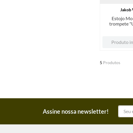
Jakob 
Estojo Mo
trompete "U
Green Line, 
Cor 
Produto in
5
Produtos
Assine nossa newsletter!