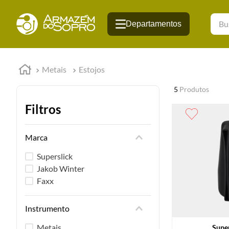
Busqu
Metais
Estojos
5
Produtos
Filtros
Marca
Superslick
Jakob Winter
Faxx
Instrumento
Metais
Super