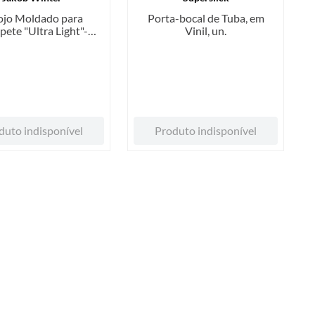
ojo Moldado para
Porta-bocal de Tuba, em
pete "Ultra Light"-
Vinil, un.
Line, Jakob Winter,
Cor Preto
duto indisponível
Produto indisponível