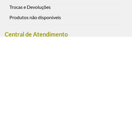
Trocas e Devoluções
Produtos não disponíveis
Central de Atendimento
Rua Oscar Freire 2590, Pinheiros - São Paulo - Brasil CEP:
05409-012
(11) 3088-0851 - Cel. / WhatsApp (11) 95793-1111
Segunda a sexta-feira das 9:00 às 18:00 h. (exceto feriados)
Sábados das 9:00 às 13:00 h.
Estacionamento convênio: Rua Oscar Freire, 2617, Pinheiros
- São Paulo.
Pagamento e Segurança