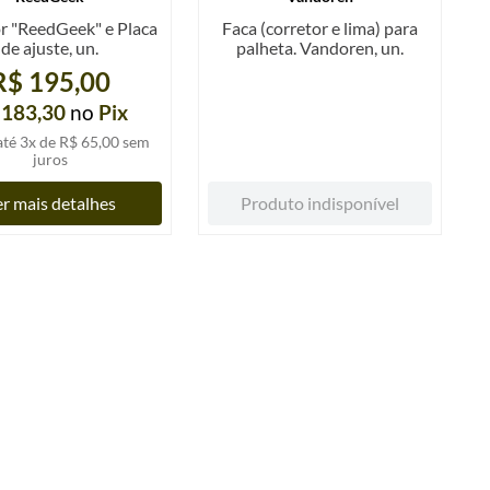
r "ReedGeek" e Placa
Faca (corretor e lima) para
de ajuste, un.
palheta. Vandoren, un.
R$ 195,00
 183,30
no
Pix
até
3
x de
R$ 65,00
sem
juros
r mais detalhes
Produto indisponível