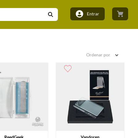
Entrar
Ordenar por
ReedGeek
Vandoren