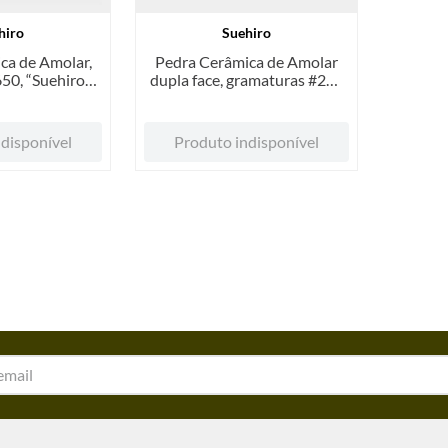
hiro
Suehiro
ca de Amolar,
Pedra Cerâmica de Amolar
0, “Suehiro”,
dupla face, gramaturas #240
id.
e #1000, “Suehiro”, unid.
disponível
Produto indisponível