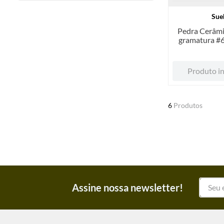
Sue
Pedra Cerâmi
gramatura #65
un
Produto in
6
Produtos
Assine nossa newsletter!