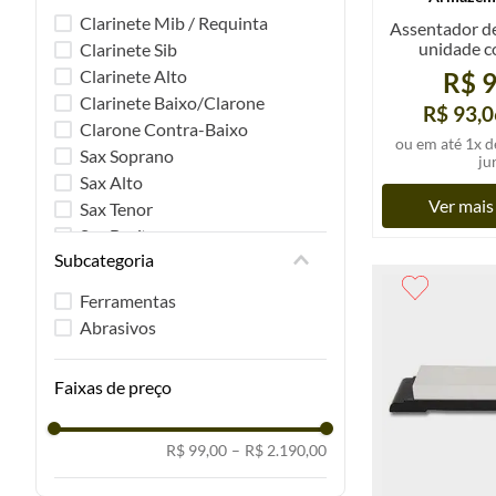
Clarinete Mib / Requinta
Assentador de
unidade c
Clarinete Sib
Clarinete Alto
R$ 9
Clarinete Baixo/Clarone
R$ 93,0
Clarone Contra-Baixo
ou em até
1
x d
Sax Soprano
ju
Sax Alto
Ver mais
Sax Tenor
Sax Barítono
Subcategoria
Oboé
Corne Inglês
Ferramentas
Fagote
Abrasivos
Contra Fagote
Faixas de preço
R$ 99,00
–
R$ 2.190,00