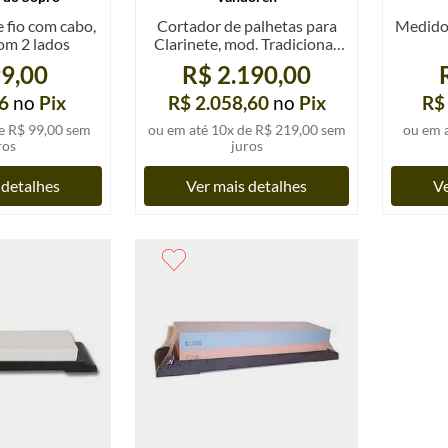
 fio com cabo,
Cortador de palhetas para
Medido
om 2 lados
Clarinete, mod. Tradicional,
"Vandoren", un.
9,00
R$ 2.190,00
6
no
Pix
R$ 2.058,60
no
Pix
R$
e
R$ 99,00
sem
ou em até
10
x de
R$ 219,00
sem
ou em 
ros
juros
 detalhes
Ver mais detalhes
Ve