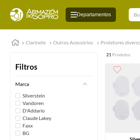
Busqu
Clarinete
Outros Acessórios
Protetores divers
21
Produtos
Filtros
Marca
Silverstein
Vandoren
D'Addario
Claude Lakey
Faxx
BG
Silve