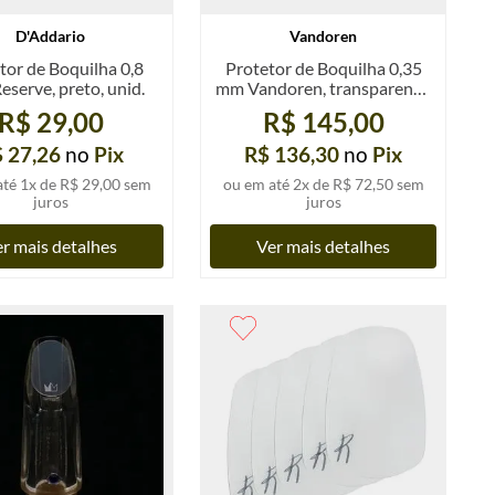
D'Addario
Vandoren
tor de Boquilha 0,8
Protetor de Boquilha 0,35
eserve, preto, unid.
mm Vandoren, transparente,
largo, pacote com 6 un.
R$ 29,00
R$ 145,00
 27,26
no
Pix
R$ 136,30
no
Pix
até
1
x de
R$ 29,00
sem
ou em até
2
x de
R$ 72,50
sem
juros
juros
r mais detalhes
Ver mais detalhes