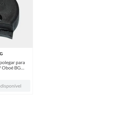
G
polegar para
 / Oboé BG
dard
disponível