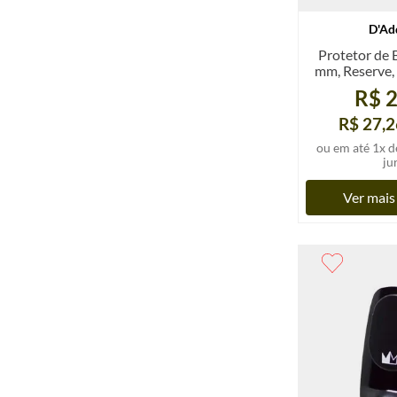
D'Ad
Protetor de 
mm, Reserve, 
un
R$ 2
R$ 27,2
ou em até
1
x d
ju
Ver mais