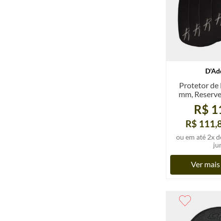
D'Ad
Protetor de 
mm, Reserve,
unid
R$ 1
R$ 111,
ou em até
2
x d
ju
Ver mais