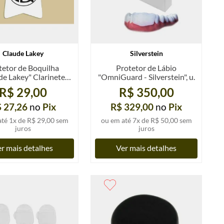
Claude Lakey
Silverstein
tetor de Boquilha
Protetor de Lábio
de Lakey" Clarinete,
"OmniGuard - Silverstein", u.
un.
R$ 29,00
R$ 350,00
 27,26
no
Pix
R$ 329,00
no
Pix
até
1
x de
R$ 29,00
sem
ou em até
7
x de
R$ 50,00
sem
juros
juros
r mais detalhes
Ver mais detalhes