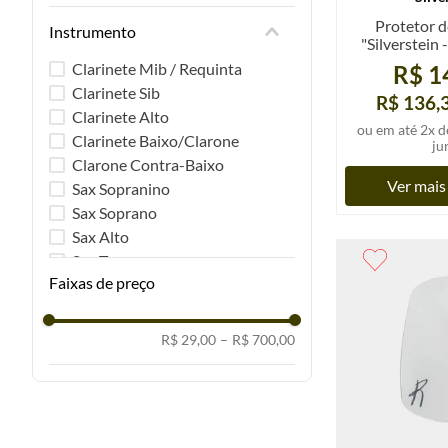
Protetor d
Instrumento
"Silverstein 
0,35 ou
Clarinete Mib / Requinta
R$ 1
transparent
Clarinete Sib
R$ 136,
Clarinete Alto
ou em até
2
x d
Clarinete Baixo/Clarone
ju
Clarone Contra-Baixo
Ver mais
Sax Sopranino
Sax Soprano
Sax Alto
Sax Tenor
Faixas de preço
Sax Barítono
Sax Baixo
Oboé
R$ 29,00
–
R$ 700,00
Corne Inglês
Fagote
Contra Fagote