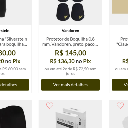
rstein
Vandoren
a "Silverstein
Protetor de Boquilha 0,8
Pro
ara boquilhas,
mm, Vandoren, preto, pacote
"Clau
id.
com 6 u.
80,00
R$ 145,00
20
no
Pix
R$ 136,30
no
Pix
R$
e
R$ 60,00
sem
ou em até
2
x de
R$ 72,50
sem
ou em 
ros
juros
 detalhes
Ver mais detalhes
Ve