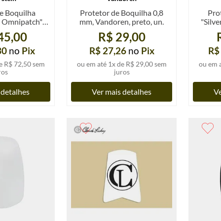
e Boquilha
Protetor de Boquilha 0,8
Pro
- Omnipatch",
mm, Vandoren, preto, un.
"Silve
 0,8mm,
0,35 o
45,00
R$ 29,00
e, kit 6 un.
30
no
Pix
R$ 27,26
no
Pix
R$
e
R$ 72,50
sem
ou em até
1
x de
R$ 29,00
sem
ou em 
ros
juros
 detalhes
Ver mais detalhes
Ve