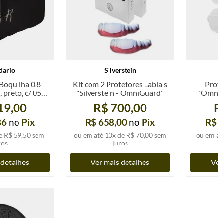
dario
Silverstein
Boquilha 0,8
Kit com 2 Protetores Labiais
Pro
 preto, c/ 05
"Silverstein - OmniGuard"
"Omnip
ades
posi
19,00
R$ 700,00
transpa
86
no
Pix
R$ 658,00
no
Pix
R$
e
R$ 59,50
sem
ou em até
10
x de
R$ 70,00
sem
ou em 
ros
juros
 detalhes
Ver mais detalhes
Ve