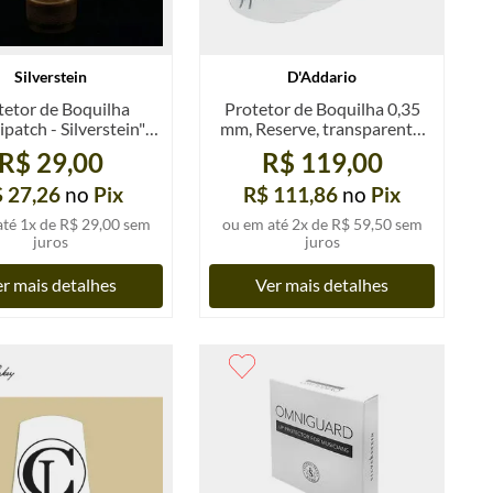
Silverstein
D'Addario
tetor de Boquilha
Protetor de Boquilha 0,35
atch - Silverstein",
mm, Reserve, transparente,
0,35 ou 0,8 mm
c/05 unidades
R$ 29,00
R$ 119,00
ransparente, un.
 27,26
no
Pix
R$ 111,86
no
Pix
até
1
x de
R$ 29,00
sem
ou em até
2
x de
R$ 59,50
sem
juros
juros
r mais detalhes
Ver mais detalhes