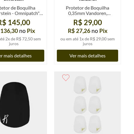
tetor de Boquilha
Protetor de Boquilha
rstein - Omnipatch",
0,35mm Vandoren,
u 0,8mm, preto, kit 6
transparente, largo, un.
R$ 145,00
R$ 29,00
un.
 136,30
no
Pix
R$ 27,26
no
Pix
até
2
x de
R$ 72,50
sem
ou em até
1
x de
R$ 29,00
sem
juros
juros
r mais detalhes
Ver mais detalhes