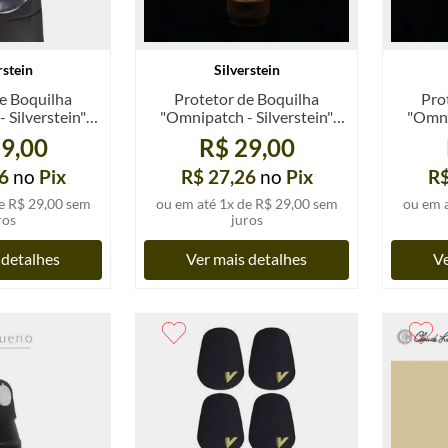
rstein
Silverstein
e Boquilha
Protetor de Boquilha
Pro
Silverstein",
"Omnipatch - Silverstein",
"Omnip
mm preto, un.
posicionador de dente,
9,00
R$ 29,00
transparente, un.
t
6
no
Pix
R$ 27,26
no
Pix
R$
e
R$ 29,00
sem
ou em até
1
x de
R$ 29,00
sem
ou em 
ros
juros
 detalhes
Ver mais detalhes
Ve