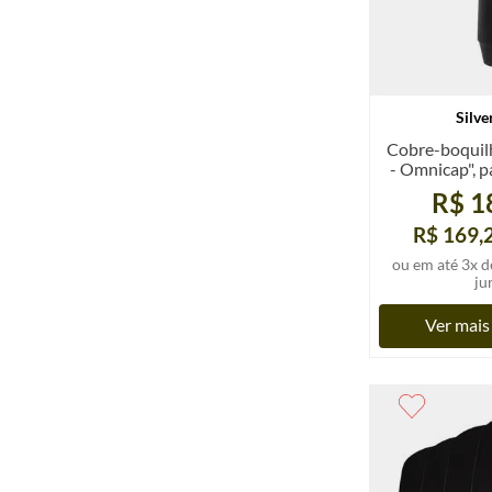
Silve
Cobre-boquilh
- Omnicap", p
un
R$ 1
R$ 169,
ou em até
3
x d
ju
Ver mais