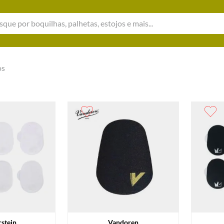
e por boquilhas, palhetas, estojos e mais...
os
rstein
Vandoren