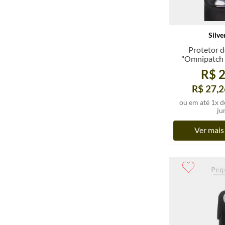
Silve
Protetor d
"Omnipatch - 
0,35 ou 0,8 
R$ 2
R$ 27,2
ou em até
1
x d
ju
Ver mais