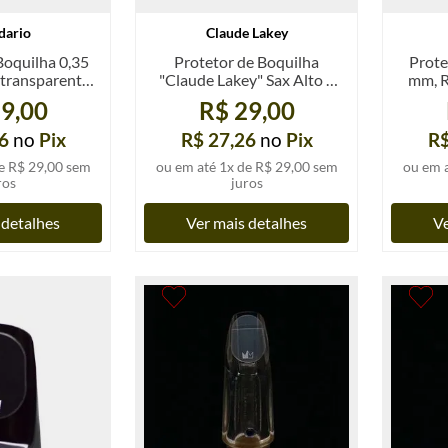
dario
Claude Lakey
Boquilha 0,35
Protetor de Boquilha
Prote
transparente,
"Claude Lakey" Sax Alto e
mm, R
d.
Tenor, un.
9,00
R$ 29,00
6
no
Pix
R$ 27,26
no
Pix
R$
e
R$ 29,00
sem
ou em até
1
x de
R$ 29,00
sem
ou em 
ros
juros
 detalhes
Ver mais detalhes
Ve