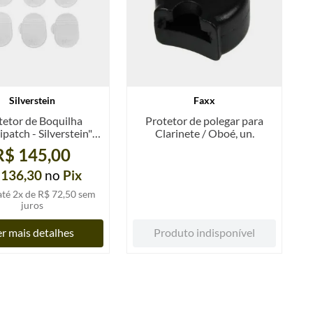
Silverstein
Faxx
tetor de Boquilha
Protetor de polegar para
atch - Silverstein",
Clarinete / Oboé, un.
cionador de dente,
R$ 145,00
rente, kit 6 unidades
 136,30
no
Pix
até
2
x de
R$ 72,50
sem
juros
r mais detalhes
Produto indisponível