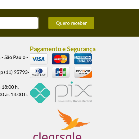
Quero receber
Pagamento e Segurança
 - São Paulo -
pp (11) 95793-
 18:00 h.
00 às 13:00 h.