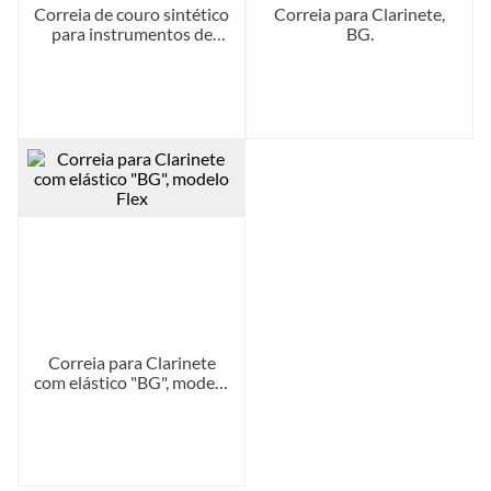
Correia de couro sintético
Correia para Clarinete,
para instrumentos de
BG.
Sopro, "BAM" com gancho
de metal, un.
Produto
Produto
indisponível
indisponível
Correia para Clarinete
com elástico "BG", modelo
Flex