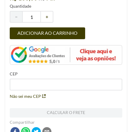
Quantidade
－
＋
ADICIONAR AO CARRINHO
CEP
Não sei meu CEP
CALCULAR O FRETE
Compartilhar