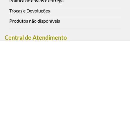
Política de envios e entrega
Trocas e Devoluções
Produtos não disponíveis
Central de Atendimento
Rua Oscar Freire 2590, Pinheiros - São Paulo - Brasil CEP:
05409-012
(11) 3088-0851 - Cel. / WhatsApp (11) 95793-1111
Segunda a sexta-feira das 9:00 às 18:00 h. (exceto feriados)
Sábados das 9:00 às 13:00 h.
Estacionamento convênio: Rua Oscar Freire, 2617, Pinheiros
- São Paulo.
Pagamento e Segurança