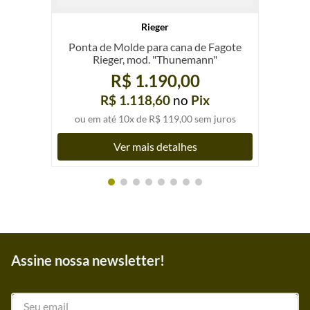
Rieger
Ponta de Molde para cana de Fagote
Rieger, mod. "Thunemann"
R$ 1.190,00
R$ 1.118,60
no
Pix
ou em até
10
x de
R$ 119,00
sem juros
Ver mais detalhes
Assine nossa newsletter!