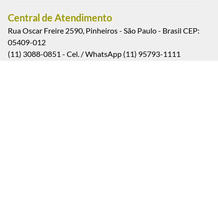
Central de Atendimento
Rua Oscar Freire 2590, Pinheiros - São Paulo - Brasil CEP:
05409-012
(11) 3088-0851 - Cel. / WhatsApp (11) 95793-1111
Segunda a sexta-feira das 9:00 às 18:00 h. (exceto feriados)
Sábados das 9:00 às 13:00 h.
Estacionamento convênio: Rua Oscar Freire, 2617, Pinheiros
- São Paulo.
Pagamento e Segurança