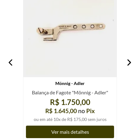
Mönnig - Adler
Balança de Fagote "Mönnig - Adler"
R$ 1.750,00
R$ 1.645,00
no
Pix
ou em até
10
x de
R$ 175,00
sem juros
Ver mais detalhes