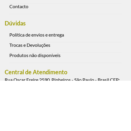
Contacto
Dúvidas
Política de envios e entrega
Trocas e Devoluções
Produtos não disponíveis
Central de Atendimento
Rua Oscar Freire 2590, Pinheiros - São Paulo - Brasil CEP:
05409-012
(11) 3088-0851 - Cel. / WhatsApp (11) 95793-1111
Segunda a sexta-feira das 9:00 às 18:00 h. (exceto feriados)
Sábados das 9:00 às 13:00 h.
Estacionamento convênio: Rua Oscar Freire, 2617, Pinheiros
- São Paulo.
Pagamento e Segurança