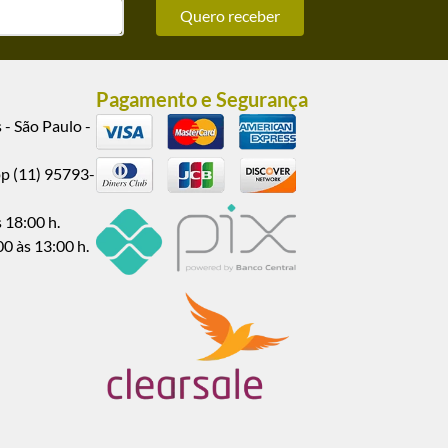
Quero receber
Pagamento e Segurança
 - São Paulo -
pp (11) 95793-
 18:00 h.
00 às 13:00 h.