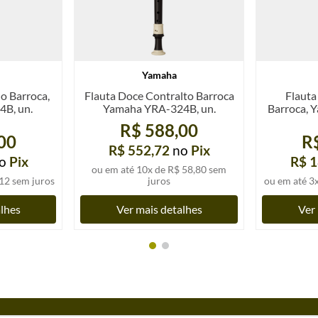
Yamaha
o Barroca,
Flauta Doce Contralto Barroca
Flauta
B, un.
Yamaha YRA-324B, un.
Barroca, 
R$ 588,00
00
R
R$ 552,72
no
Pix
o
Pix
R$ 1
ou em até
10
x de
R$ 58,80
sem
12
sem juros
juros
ou em até
3
alhes
Ver mais detalhes
Ver 