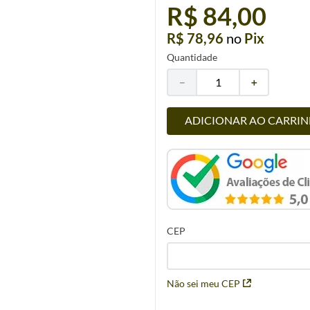
R$ 84,00
R$ 78,96
no
Pix
Quantidade
－
＋
ADICIONAR AO CARRI
CEP
Não sei meu CEP