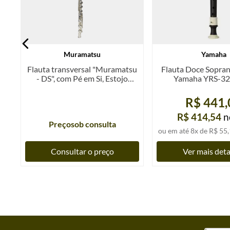
Muramatsu
Yamaha
Flauta transversal "Muramatsu
Flauta Doce Sopran
- DS", com Pé em Si, Estojo
Yamaha YRS-324
original n.88.388 semi-novo
R$ 441,
R$ 414,54
n
Preço
sob consulta
os
ou em até
8
x de
R$ 55,
Consultar o preço
Ver mais det