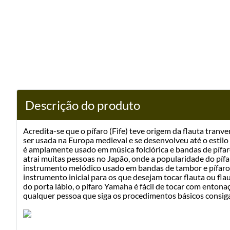
Descrição do produto
Acredita-se que o pífaro (Fife) teve origem da flauta tranv
ser usada na Europa medieval e se desenvolveu até o estilo
é amplamente usado em música folclórica e bandas de pífa
atrai muitas pessoas no Japão, onde a popularidade do pífar
instrumento melódico usado em bandas de tambor e pífaros
instrumento inicial para os que desejam tocar flauta ou fl
do porta lábio, o pífaro Yamaha é fácil de tocar com entona
qualquer pessoa que siga os procedimentos básicos consiga