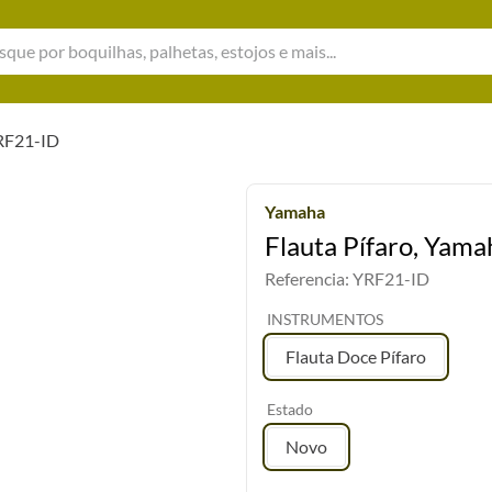
e por boquilhas, palhetas, estojos e mais...
YRF21-ID
Yamaha
Flauta Pífaro, Yam
Referencia
:
YRF21-ID
INSTRUMENTOS
Flauta Doce Pífaro
Estado
Novo