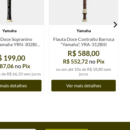
Yamaha
Yamaha
 Doce Sopranino
Flauta Doce Contralto Barroca
Yamaha YRN-302BII,
"Yamaha", YRA-312BIII
un.
R$ 588,00
$ 199,00
R$ 552,72
no
Pix
87,06
no
Pix
ou em até
10
x de
R$ 58,80
sem
x de
R$ 66,33
sem juros
juros
o
mais detalhes
Ver mais detalhes