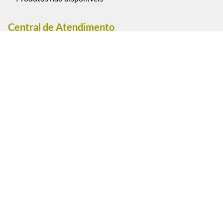
Central de Atendimento
Rua Oscar Freire 2590, Pinheiros - São Paulo - Brasil CEP:
05409-012
(11) 3088-0851 - Cel. / WhatsApp (11) 95793-1111
Segunda a sexta-feira das 9:00 às 18:00 h. (exceto feriados)
Sábados das 9:00 às 13:00 h.
Estacionamento convênio: Rua Oscar Freire, 2617, Pinheiros
- São Paulo.
Pagamento e Segurança