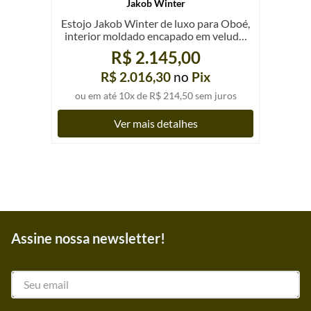
Jakob Winter
Estojo Jakob Winter de luxo para Oboé,
interior moldado encapado em veludo,
un.
R$ 2.145,00
R$ 2.016,30
no
Pix
ou em até
10
x de
R$ 214,50
sem juros
Ver mais detalhes
Assine nossa newsletter!