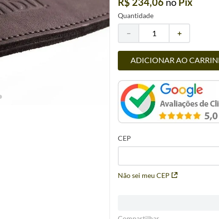
R$ 234,06
no
Pix
Quantidade
－
＋
ADICIONAR AO CARRI
CEP
Não sei meu CEP
Compartilhar