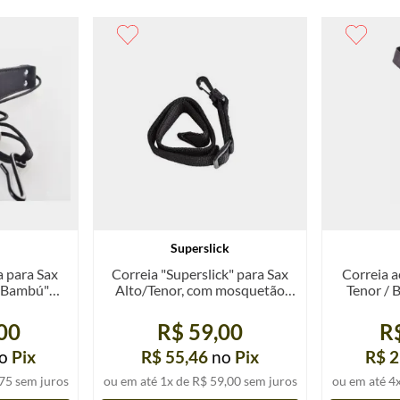
Superslick
a para Sax
Correia "Superslick" para Sax
Correia a
 "Bambú"
Alto/Tenor, com mosquetão
Tenor / 
plástico, u.
00
R$ 59,00
R
o
Pix
R$ 55,46
no
Pix
R$ 2
75
sem juros
ou em até
1
x de
R$ 59,00
sem juros
ou em até
4