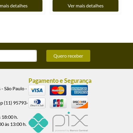
mais detalhes
Ver mais detalhes
Quero receber
Pagamento e Segurança
 - São Paulo -
pp (11) 95793-
 18:00 h.
00 às 13:00 h.