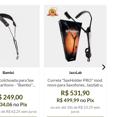
Bambú
JazzLab
colchoada para Sax
Correia "SaxHolder PRO" mod.
Barítono - "Bambú"
novo para Saxofones, Jazzlab u.
Couro
R$ 531,90
$ 249,00
R$ 499,99
no
Pix
34,06
no
Pix
ou em até
10
x de
R$ 53,19
sem
x de
R$ 62,25
sem juros
juros
o