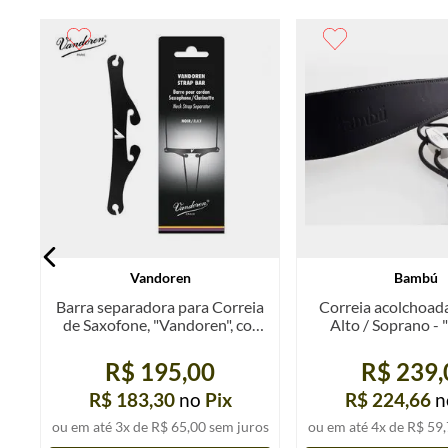
to
Vandoren
Bambú
Barra separadora para Correia
Correia acolchoad
de Saxofone, "Vandoren", cor
Alto / Soprano -
preta, u.
Couro
R$ 195,00
R$ 239,
R$ 183,30
no
Pix
R$ 224,66
n
os
ou em até
3
x de
R$ 65,00
sem juros
ou em até
4
x de
R$ 59,