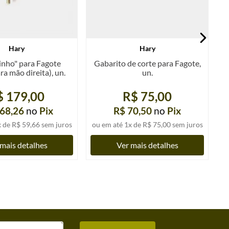
Hary
Hary
inho" para Fagote
Gabarito de corte para Fagote,
ra mão direita), un.
un.
$ 179,00
R$ 75,00
68,26
no
Pix
R$ 70,50
no
Pix
x de
R$ 59,66
sem juros
ou em até
1
x de
R$ 75,00
sem juros
mais detalhes
Ver mais detalhes