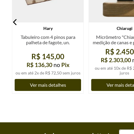
Hary
Chiarugi
Tabuleiro com 4 pinos para
Micrômetro "Chiar
palheta de fagote, un.
medição de canas e 
fagote, un
R$ 2.450
R$ 145,00
R$ 2.303,00
R$ 136,30
no
Pix
ou em até
10
x de
R$ 
os
ou em até
2
x de
R$ 72,50
sem juros
juros
Ver mais detalhes
Ver mais det