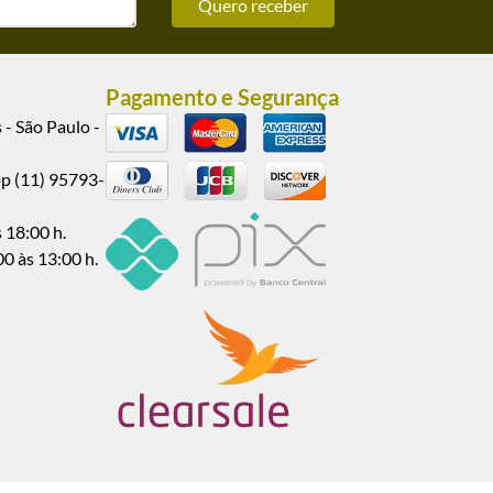
Quero receber
Pagamento e Segurança
 - São Paulo -
pp (11) 95793-
 18:00 h.
00 às 13:00 h.