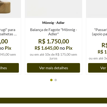
Mönnig - Adler
ugi" para
Balança de Fagote "Mönnig -
"Passar
palhetas de
Adler"
(apoio pa
.
,00
R$ 1.750,00
R
no
Pix
R$ 1.645,00
no
Pix
R$ 1
245,00
sem
ou em até
10
x de
R$ 175,00
sem
juros
ou em até
3
alhes
Ver mais detalhes
Ver 