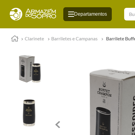
Busqu
Clarinete
Barriletes e Campanas
Barrilete Buf