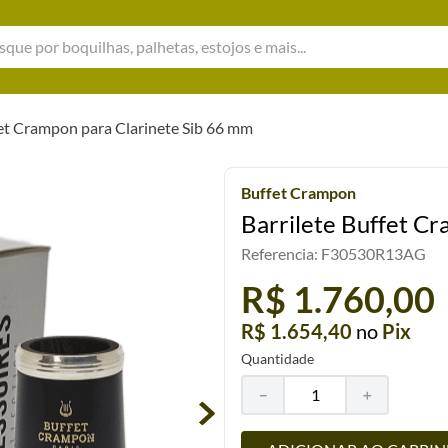
e por boquilhas, palhetas, estojos e mais...
fet Crampon para Clarinete Sib 66 mm
Buffet Crampon
Barrilete Buffet C
Referencia
:
F30530R13AG
R$ 1.760,00
R$ 1.654,40
no
Pix
Quantidade
－
＋