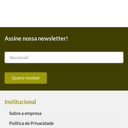
Quem viu, também
comprou
Key Leaves
2 Panos “Key Leaves” para Sapatilhas,
estreitas, kit
R$ 60,00
R$ 56,40
no
Pix
ou em até
1
x de
R$ 60,00
sem juros
Ver mais detalhes