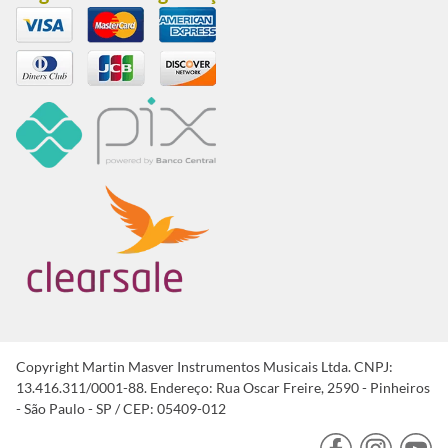
Contacto
Dúvidas
Política de envios e entrega
Trocas e Devoluções
Produtos não disponíveis
Central de Atendimento
Rua Oscar Freire 2590, Pinheiros - São Paulo - Brasil CEP:
05409-012
(11) 3088-0851 - Cel. / WhatsApp (11) 95793-1111
Segunda a sexta-feira das 9:00 às 18:00 h. (exceto feriados)
Sábados das 9:00 às 13:00 h.
Estacionamento convênio: Rua Oscar Freire, 2617, Pinheiros
- São Paulo.