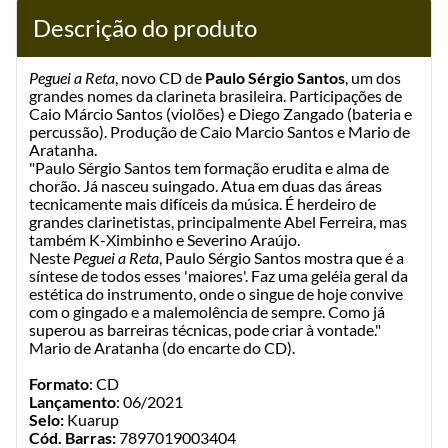
Descrição do produto
Peguei a Reta
, novo CD de
Paulo Sérgio Santos
, um dos
grandes nomes da clarineta brasileira. Participações de
Caio Márcio Santos (violões) e Diego Zangado (bateria e
percussão). Produção de Caio Marcio Santos e Mario de
Aratanha.
"Paulo Sérgio Santos tem formação erudita e alma de
chorão. Já nasceu suingado. Atua em duas das áreas
tecnicamente mais difíceis da música. É herdeiro de
grandes clarinetistas, principalmente Abel Ferreira, mas
também K-Ximbinho e Severino Araújo.
Neste
Peguei a Reta
, Paulo Sérgio Santos mostra que é a
síntese de todos esses 'maiores'. Faz uma geléia geral da
estética do instrumento, onde o singue de hoje convive
com o gingado e a malemolência de sempre. Como já
superou as barreiras técnicas, pode criar à vontade."
Mario de Aratanha (do encarte do CD).
Formato
: CD
Lançamento
: 06/2021
Selo:
Kuarup
Cód. Barras:
7897019003404