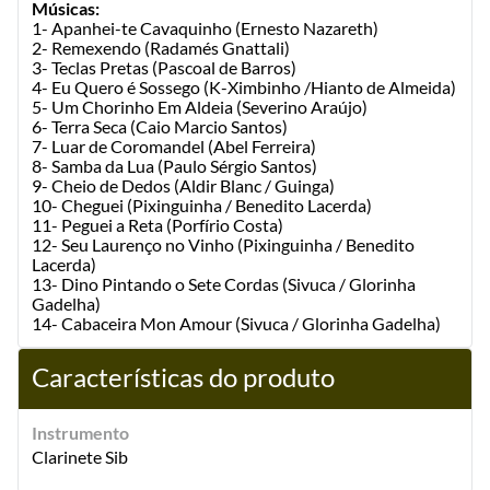
Músicas:
1- Apanhei-te Cavaquinho (Ernesto Nazareth)
2- Remexendo (Radamés Gnattali)
3- Teclas Pretas (Pascoal de Barros)
4- Eu Quero é Sossego (K-Ximbinho /Hianto de Almeida)
5- Um Chorinho Em Aldeia (Severino Araújo)
6- Terra Seca (Caio Marcio Santos)
7- Luar de Coromandel (Abel Ferreira)
8- Samba da Lua (Paulo Sérgio Santos)
9- Cheio de Dedos (Aldir Blanc / Guinga)
10- Cheguei (Pixinguinha / Benedito Lacerda)
11- Peguei a Reta (Porfírio Costa)
12- Seu Laurenço no Vinho (Pixinguinha / Benedito
Lacerda)
13- Dino Pintando o Sete Cordas (Sivuca / Glorinha
Gadelha)
14- Cabaceira Mon Amour (Sivuca / Glorinha Gadelha)
Características do produto
Instrumento
Clarinete Sib