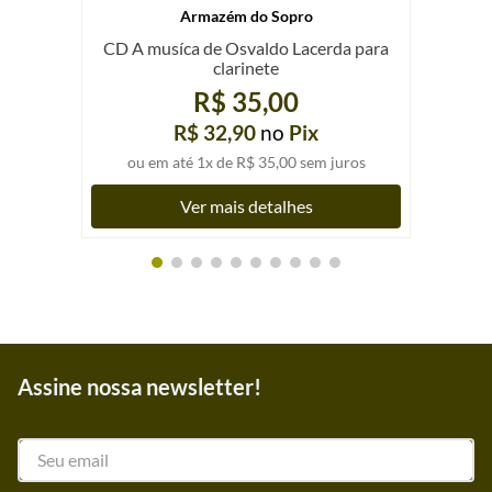
Armazém do Sopro
CD A musíca de Osvaldo Lacerda para
clarinete
R$ 35,00
R$ 32,90
no
Pix
ou em até
1
x de
R$ 35,00
sem juros
Ver mais detalhes
Assine nossa newsletter!