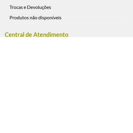
Trocas e Devoluções
Produtos não disponíveis
Central de Atendimento
Rua Oscar Freire 2590, Pinheiros - São Paulo - Brasil CEP:
05409-012
(11) 3088-0851 - Cel. / WhatsApp (11) 95793-1111
Segunda a sexta-feira das 9:00 às 18:00 h. (exceto feriados)
Sábados das 9:00 às 13:00 h.
Estacionamento convênio: Rua Oscar Freire, 2617, Pinheiros
- São Paulo.
Pagamento e Segurança